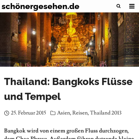
Zum
schönergesehen.de
Inhalt
springen
Thailand: Bangkoks Flüsse
und Tempel
25. Februar 2015
Asien
,
Reisen
,
Thailand 2013
Bangkok wird von einem großen Fluss durchzogen,
dem Chao Phraya. Außerdem führen dutzende kleine