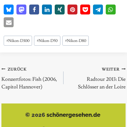
Schlagworte:
#
Nikon-D300
#
Nikon-D50
#
Nikon-D80
Beitragsnavigation
ZURÜCK
WEITER
Konzertfotos: Fish (2006,
Radtour 2013: Die
Capitol Hannover)
Schlösser an der Loire
© 2026
schönergesehen.de